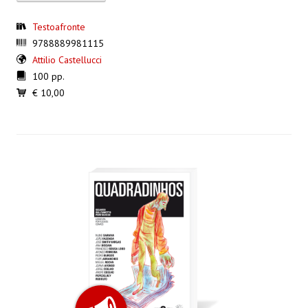
Testoafronte
9788889981115
Attilio Castellucci
100 pp.
€ 10,00