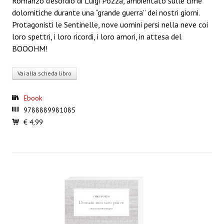
Romanzo d’esordio di Luigi Pozza, ambientato sulle cime
dolomitiche durante una “grande guerra” dei nostri giorni.
Protagonisti le Sentinelle, nove uomini persi nella neve coi
loro spettri, i loro ricordi, i loro amori, in attesa del
BOOOHM!
In omaggio se acquisti il libro online!
Vai alla scheda libro
Ebook
9788889981085
€ 4,99