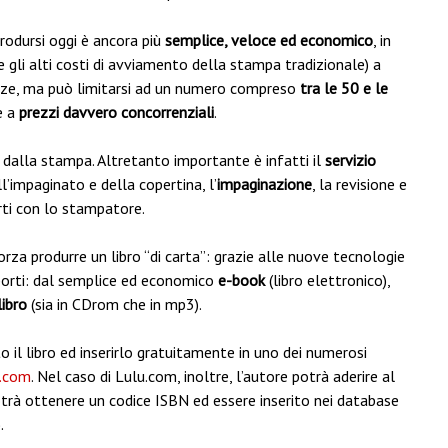
odursi oggi è ancora più
semplice, veloce ed economico
, in
gli alti costi di avviamento della stampa tradizionale) a
enze, ma può limitarsi ad un numero compreso
tra le 50 e le
e a
prezzi davvero concorrenziali
.
 dalla stampa. Altretanto importante è infatti il
servizio
l’impaginato e della copertina, l’
impaginazione
, la revisione e
rti con lo stampatore.
orza produrre un libro “di carta”: grazie alle nuove tecnologie
pporti: dal semplice ed economico
e-book
(libro elettronico),
libro
(sia in CDrom che in mp3).
 il libro ed inserirlo gratuitamente in uno dei numerosi
.com
. Nel caso di Lulu.com, inoltre, l’autore potrà aderire al
 potrà ottenere un codice ISBN ed essere inserito nei database
.